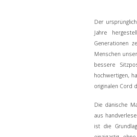
Der ursprünglic
Jahre hergeste
Generationen ze
Menschen unsere
bessere Sitzpo
hochwertigen, h
originalen Cord 
Die dänische M
aus handverles
ist die Grundla
einzigartig, oh