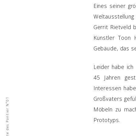
Eines seiner grö
Weltausstellung
Gerrit Rietveld
Künstler Toon 
Gebäude, das se
Leider habe ich
45 Jahren gest
Interessen habe
Großvaters gefüh
|
D
i
e
G
s
c
h
i
c
h
t
e
d
e
s
P
o
n
t
i
e
r
N
°
0
1
S
e
s
s
e
l
Möbeln zu mach
Prototyps.