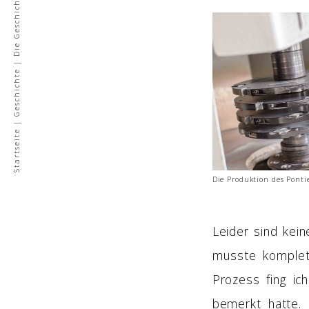
e
s
Geschichte
|
Startseite
Die Produktion des Ponti
Leider sind kei
musste komplet
Prozess fing ic
bemerkt hatte.