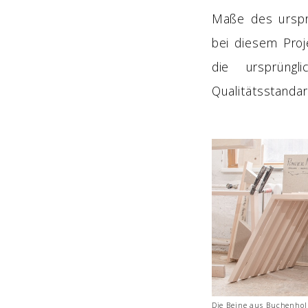
Maße des urspr
bei diesem Proj
die ursprüngl
Qualitätsstanda
Die Beine aus Buchenholz