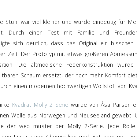
he Stuhl war viel kleiner und wurde eindeutig für M
llt. Durch einen Test mit Familie und Freunde
igte sich deutlich, dass das Original ein bisschen 
r Zeit. Der Prototyp mit etwas größeren Abmessun
sition. Die altmodische Federkonstruktion wurde 
altbaren Schaum ersetzt, der noch mehr Komfort biet
durch einen modernen hochwertigen Wollstoff von Kva
arke
Kvadrat Molly 2 Serie
wurde von Åsa Pärson en
enen Wolle aus Norwegen und Neuseeland gewebt. U
ge der web muster der Molly 2-Serie. Jede Rolle
ne den Einsatz von Chemikalien und gibt dem neu ges