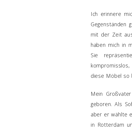
Ich erinnere m
Gegenständen ge
mit der Zeit au
haben mich in m
Sie repräsent
kompromisslos, 
diese Möbel so 
Mein Großvater
geboren. Als So
aber er wählte 
in Rotterdam un