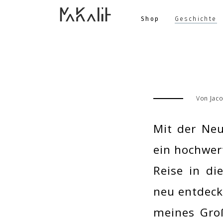
Skip
Shop
Geschichte
to
content
Von Jac
Mit der Neu
ein hochwer
Reise in di
neu entdeck
meines Groß