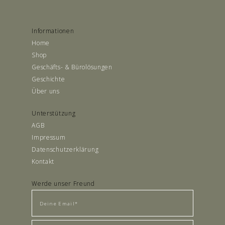
Sessel mit einer
Polsterung aus
Informationen
Home
Anilinleder
Shop
Geschäfts- & Bürolösungen
Siehe Details
Geschichte
Über uns
Unterstützung
AGB
Impressum
Datenschutzerklärung
Kontakt
Werde unser Freund