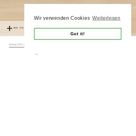
Wir verwenden Cookies
Weiterlesen
+
see more
Got it!
Pontier N°01 Sessel Polsterung aus Anilinleder
Pontier N°01
Sessel mit einer
Polsterung aus
Anilinleder